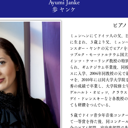
Ayumi Janke
歩 ヤンケ
ピアノ
ミュンヘンにてドイツ人の父、
に生まれ、３歳より父、ミュン
ンスガー・ヤンケの元でピアノ
ツブルク・モーツァルテウム国
インツ・ケマーリング教授の特
られ、ギムナジウム卒業後、同校
スに入学、2004年同教授の元
マを、2010年には同大学大学
秀の成績で卒業し、大学院修士
ゲルハルト・オピッツ、クラウス
ゲイ・ドレンスキーなど各教授
ても研鑽をつんでいる。
５歳でドイツ青少年音楽コンク
て一等賞を得た後、同コンクー
会のピアノ部門、室内楽部門で