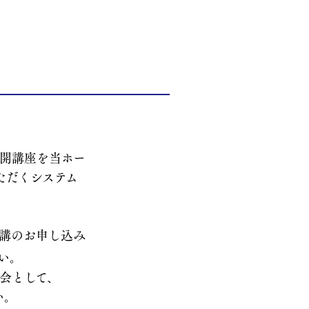
開講座を当ホー
ただくシステム
講のお申し込み
い。
会として、
い。