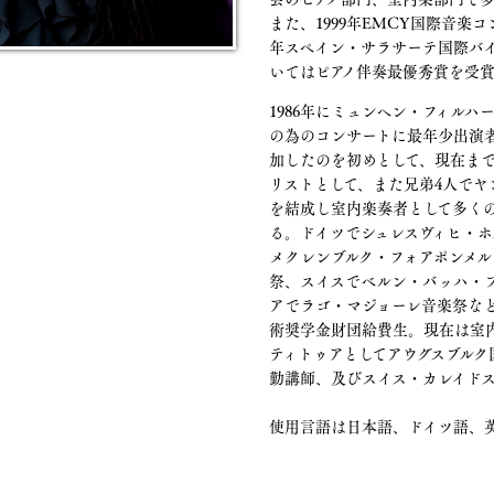
また、1999年EMCY国際音楽コ
年スペイン・サラサーテ国際バ
いてはピアノ伴奏最優秀賞を受
1986年にミュンヘン・フィルハ
の為のコンサートに最年少出演
加したのを初めとして、現在ま
リストとして、また兄弟4人でヤ
を結成し室内楽奏者として多く
る。ドイツでシュレスヴィヒ・ホ
メクレンブルク・フォアポンメル
祭、スイスでベルン・バッハ・
アでラゴ・マジョーレ音楽祭な
術奨学金財団給費生。現在は室
ティトゥアとしてアウグスブルク
勤講師、及びスイス・カレイド
使用言語は日本語、ドイツ語、