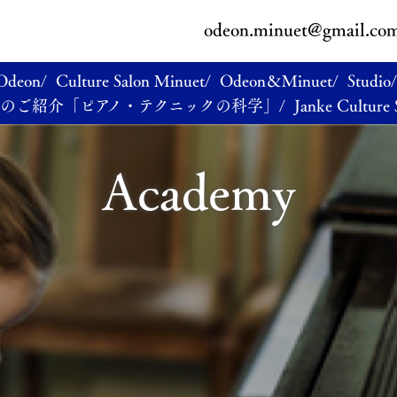
odeon.minuet@gmail.co
 Odeon/
Culture Salon Minuet/
Odeon＆Minuet/
Studio/
のご紹介「ピアノ・テクニックの科学」/
Janke Culture 
Academy