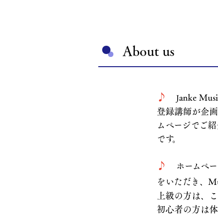
About us
♪
anke M
J
登録講師が企画
ム
ページでご紹
です。
♪
ホームペ
をいただき、
M
上級の方は、こ
初心者
の方は体験