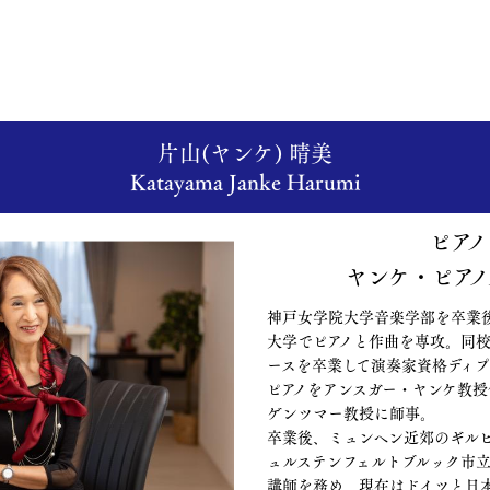
片山(ヤンケ) 晴美
Katayama Janke Harumi
ピアノ
ヤンケ・ピアノ
神戸女学院大学音楽学部を卒業
大学でピアノと作曲を専攻。同校
ースを卒業して演奏家資格ディ
ピアノをアンスガー・ヤンケ教授
ゲンツマー教授に師事。
卒業後、ミュンヘン近郊のギル
ュルステンフェルトブルック市立
講師を務め、現在はドイツと日