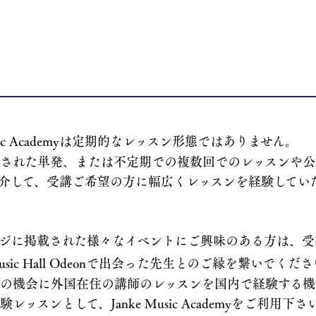
usic Academyは定期的なレッスン
形態ではありません。
された単発、または不定期で
の複数回でのレッスンや公
介して、受講ご希望の方に幅広
くレッスンを経験してい
ージに掲載された様々なイベントにご興味のある方は、受
usic Hall Odeonで出会った先生と
のご縁を繋いでくださ
の機会に外国在住の講師のレ
ッスンを国内で経験する機
レッスンとして、Janke Music
Academyをご利用下さ