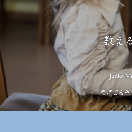
教え
Janke 
受講ご希望