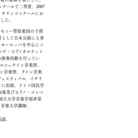
ンクールで二等賞、2007
イオリンコンクールにお
賞した。
ーモニー管弦楽団の子供
者として日本公演にも参
でヨーロッパを中心にソ
ンケ・ピアノカルテット
の演奏活動を行ってい
ルシュタイン音楽祭、
ン音楽祭、ライン音楽
フェスティバル、イタリ
どに出演。ドイツ国民学
内楽及びピアノ・コレペ
国立大学音楽学部非常
ス音楽大学講師。
英語。