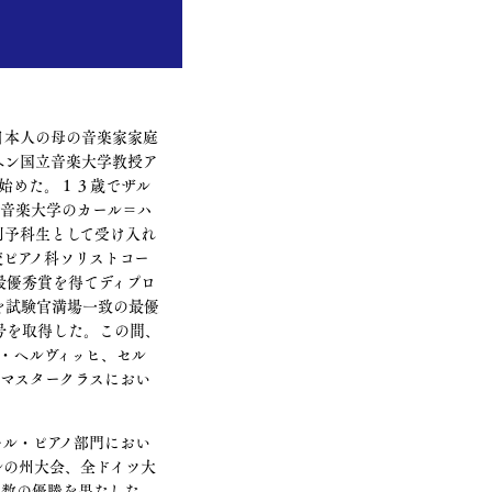
日本人の母の音楽家家庭
ヘン国立音楽大学教授ア
を始めた。１３歳でザル
立音楽大学のカール＝ハ
別予科生として受け入れ
ピアノ科ソリストコー
で最優秀賞を得てディプロ
院を試験官満場一致の最優
号を取得した。この間、
・ヘルヴィッヒ、セル
のマスタークラスにおい
ール・ピアノ部門におい
ルの州大会、全ドイツ大
多数の優勝を果たした。